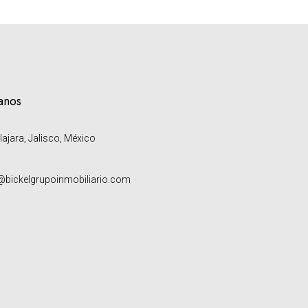
anos
ajara, Jalisco, México
bickelgrupoinmobiliario.com