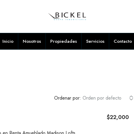
Inicio
Nosotros
Propiedades
Servicios
Contacto
Ordenar por:
Orden por defecto
$22,000
DESTACADA
EN
Departamento en Renta Amueblado Madison Lofts, Ayuntamiento, Guadalajara