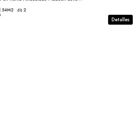
54
M2
2
O
Detalles
$42,000,000