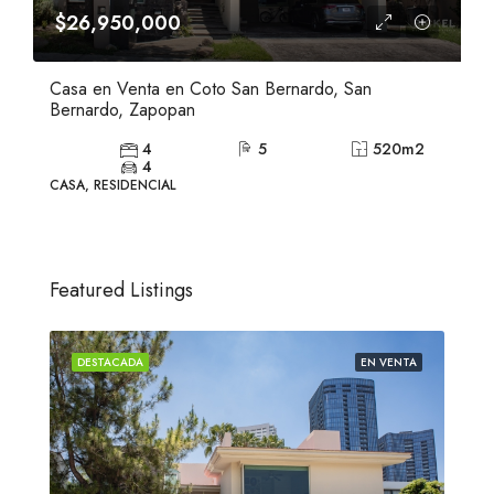
$26,950,000
Casa en Venta en Coto San Bernardo, San
Bernardo, Zapopan
4
5
520
m2
4
CASA, RESIDENCIAL
Featured Listings
ENTA
DESTACADA
EN VENTA
DES