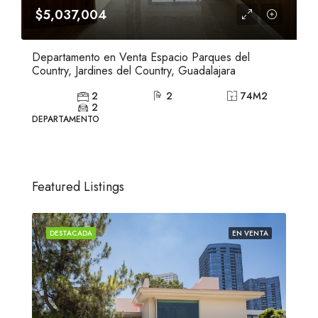
$5,037,004
Departamento en Venta Espacio Parques del
Country, Jardines del Country, Guadalajara
2
2
74
M2
2
DEPARTAMENTO
Featured Listings
ENTA
DESTACADA
EN VENTA
DES