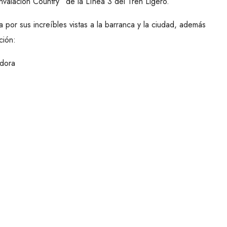
nvalación Country” de la Línea 3 del Tren Ligero.
por sus increíbles vistas a la barranca y la ciudad, además
ción:
adora