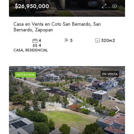
$26,950,000
Casa en Venta en Coto San Bernardo, San
Bernardo, Zapopan
4
5
520
m2
4
CASA, RESIDENCIAL
EN VENTA
DESTACADA