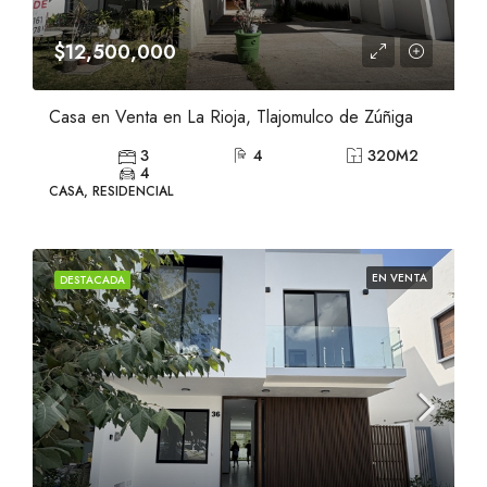
$12,500,000
Casa en Venta en La Rioja, Tlajomulco de Zúñiga
3
4
320
M2
4
CASA, RESIDENCIAL
EN VENTA
DESTACADA