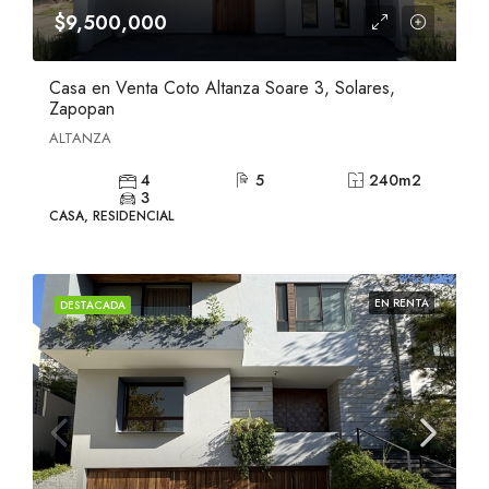
$9,500,000
Casa en Venta Coto Altanza Soare 3, Solares,
Zapopan
ALTANZA
4
5
240
m2
3
CASA, RESIDENCIAL
EN RENTA
DESTACADA