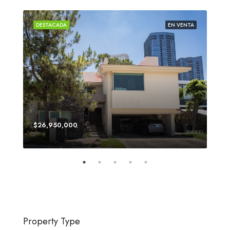
ENTA
DESTACADA
EN VENTA
DES
$26,950,000
$64
Property Type