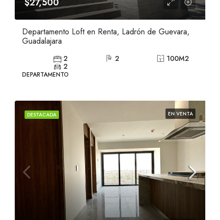
$27,500
Departamento Loft en Renta, Ladrón de Guevara,
Guadalajara
2
2
100
M2
2
DEPARTAMENTO
EN VENTA
DESTACADA