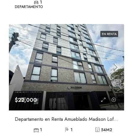
1
DEPARTAMENTO
EN RENTA
$22,000
Departamento en Renta Amueblado Madison Lofts, Ayuntamiento, Guadalajara
1
1
54
M2