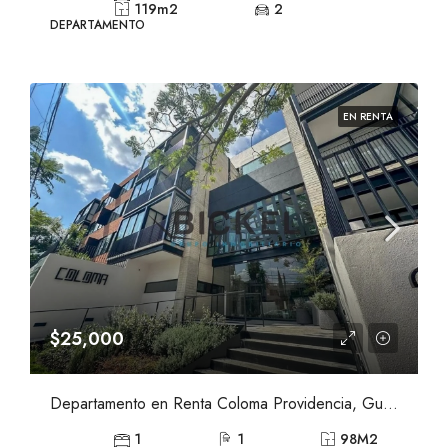
119
m2
2
DEPARTAMENTO
EN RENTA
$25,000
Departamento en Renta Coloma Providencia, Guadalajara
1
1
98
M2